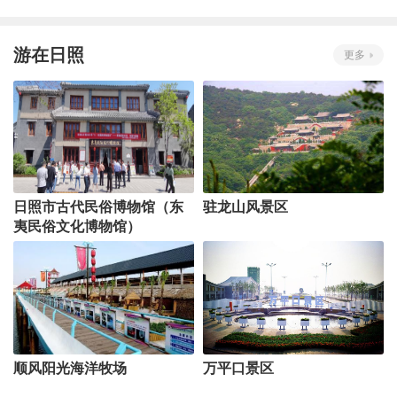
游在日照
更多
日照市古代民俗博物馆（东
驻龙山风景区
夷民俗文化博物馆）
顺风阳光海洋牧场
万平口景区