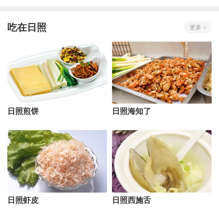
吃在日照
更多
日照煎饼
日照海知了
日照虾皮
日照西施舌