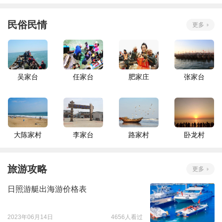
民俗民情
更多
吴家台
任家台
肥家庄
张家台
大陈家村
李家台
路家村
卧龙村
旅游攻略
更多
日照游艇出海游价格表
2023年06月14日
4656人看过