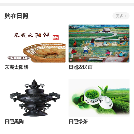
购在日照
更多
东夷太阳饼
日照农民画
日照黑陶
日照绿茶