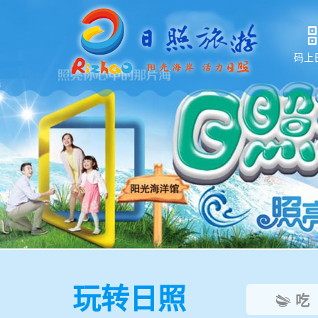
码上

玩转日照
吃
