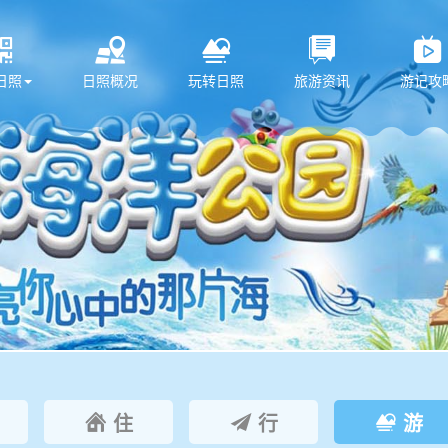





日照
日照概况
玩转日照
旅游资讯
游记攻
住
行
游


