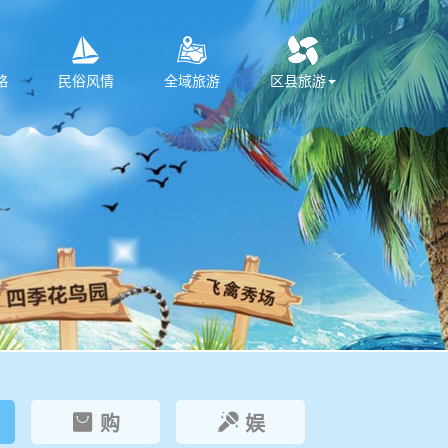



略
民俗风情
全域旅游
区县旅游

购
娱

