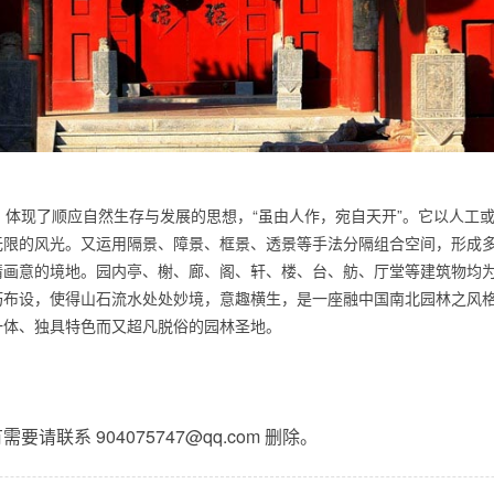
体现了顺应自然生存与发展的思想，“虽由人作，宛自天开”。它以人工
无限的风光。又运用隔景、障景、框景、透景等手法分隔组合空间，形成
情画意的境地。园内亭、榭、廊、阁、轩、楼、台、舫、厅堂等建筑物均
巧布设，使得山石流水处处妙境，意趣横生，是一座融中国南北园林之风
一体、独具特色而又超凡脱俗的园林圣地。
联系 904075747@qq.com 删除。