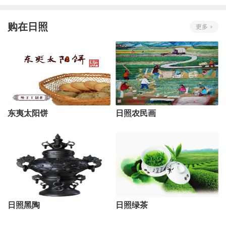
购在日照
更多
东夷太阳饼
日照农民画
日照黑陶
日照绿茶