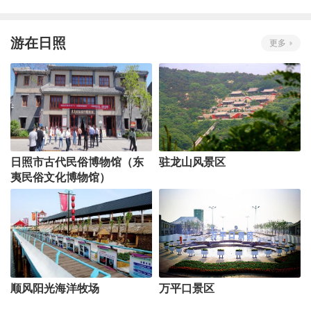
游在日照
更多
日照市古代民俗博物馆（东
驻龙山风景区
夷民俗文化博物馆）
顺风阳光海洋牧场
万平口景区