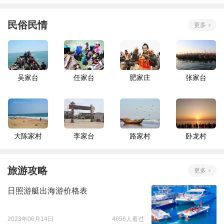
民俗民情
更多
吴家台
任家台
肥家庄
张家台
大陈家村
李家台
路家村
卧龙村
旅游攻略
更多
日照游艇出海游价格表
2023年06月14日
4656人看过