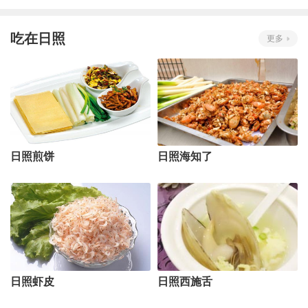
吃在日照
更多
日照煎饼
日照海知了
日照虾皮
日照西施舌